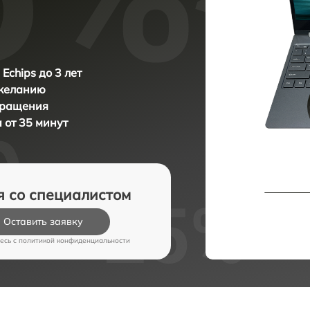
Echips до 3 лет
 желанию
бращения
a от 35 минут
я со специалистом
Оставить заявку
есь c
политикой конфиденциальности