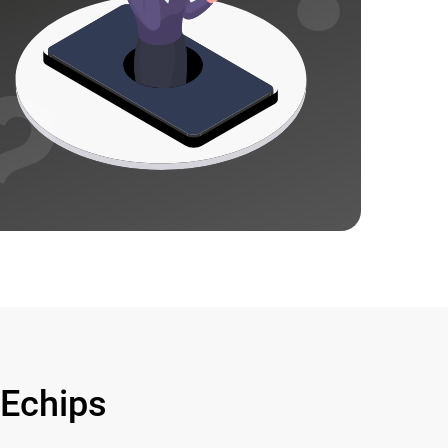
Echips